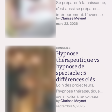
Se préparer à la naissance,
c’est aussi se préparer
intérieurement. L’hypnose
Clarisse Meynet
by 
périnatale vous aide à vivre
mars 22, 2026
votre grossesse …
CONSEILS
Hypnose
thérapeutique vs
hypnose de
spectacle : 5
différences clés
Loin des projecteurs,
l’hypnose thérapeutique
vous invite à un voyage
Clarisse Meynet
by 
intérieur respectueux et
septembre 5, 2025
profond.